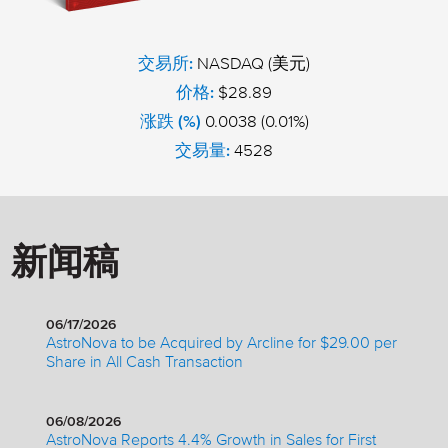
交易所:
NASDAQ (美元)
价格:
$28.89
涨跌 (%)
0.0038 (0.01%)
交易量:
4528
新闻稿
06/17/2026
AstroNova to be Acquired by Arcline for $29.00 per
Share in All Cash Transaction
06/08/2026
AstroNova Reports 4.4% Growth in Sales for First