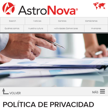
Search
Noticias
Carreras
Contáctenos
Quiénes somos
Nuestra cultura
Actividades Comerciales
Inversores
MÁS
VOLVER
Resumen
POLÍTICA DE PRIVACIDAD