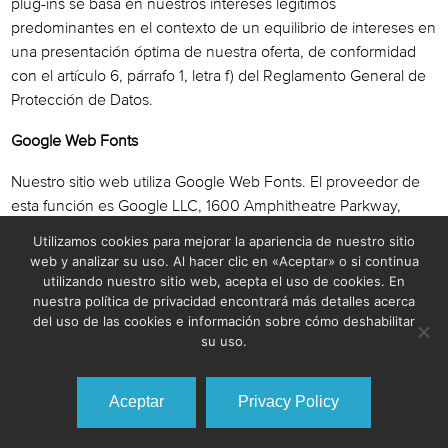
plug-ins se basa en nuestros intereses legítimos
predominantes en el contexto de un equilibrio de intereses en
una presentación óptima de nuestra oferta, de conformidad
con el artículo 6, párrafo 1, letra f) del Reglamento General de
Protección de Datos.
Google Web Fonts
Nuestro sitio web utiliza Google Web Fonts. El proveedor de
esta función es Google LLC, 1600 Amphitheatre Parkway,
Mountain View, CA 94043, EE. UU. («Google»). El
Utilizamos cookies para mejorar la apariencia de nuestro sitio
cumplimiento de un nivel adecuado de protección de datos
web y analizar su uso. Al hacer clic en «Aceptar» o si continua
está garantizado por Google a través de su participación en el
utilizando nuestro sitio web, acepta el uso de cookies. En
nuestra política de privacidad encontrará más detalles acerca
programa Privacy Shield. Para aplicar efectivamente los
del uso de las cookies e información sobre cómo deshabilitar
estrictos requisitos de protección de datos europeos, hemos
su uso.
asentado un contrato de procesamiento de trabajo con
Google.
Aceptar
Privacy Policy
El objetivo es la presentación uniforme de nuestro sitio web.
Para este propósito, las fuentes correspondientes de los