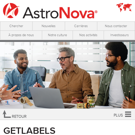
Chercher
Nouvelles
Carrières
Nous contacter
À propos de nous
Notre culture
Nos activités
Investisseurs
PLUS
RETOUR
Aperçu
GETLABELS